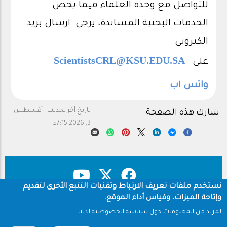
للتواصل مع وحدة العلماء فيما يخص
الخدمات البحثية المساندة، يرجى ارسال بريد
الكتروني
ScientistsCRL@KSU.EDU.SA
على
واتس اب
تاريخ آخر تحديث :
أغسطس
شارك هذه الصفحة
3, 2026 7:15م
نستخدم ملفات تعريف الارتباط وتقنيات التتبع الأخرى لتقديم
وإتاحة الميزات، وقياس أداء الموقع.
حقوق النشر
سياسة الخصوصية
Footer
لمزيد من المعلومات حول سياسة الخصوصية لدينا
شروط الاستخدام